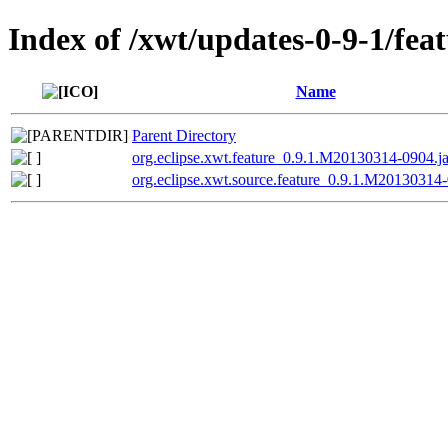
Index of /xwt/updates-0-9-1/feat
Name
Parent Directory
org.eclipse.xwt.feature_0.9.1.M20130314-0904.ja
org.eclipse.xwt.source.feature_0.9.1.M20130314-