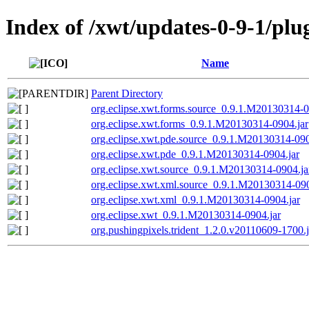
Index of /xwt/updates-0-9-1/plu
Name
Parent Directory
org.eclipse.xwt.forms.source_0.9.1.M20130314-0
org.eclipse.xwt.forms_0.9.1.M20130314-0904.jar
org.eclipse.xwt.pde.source_0.9.1.M20130314-090
org.eclipse.xwt.pde_0.9.1.M20130314-0904.jar
org.eclipse.xwt.source_0.9.1.M20130314-0904.ja
org.eclipse.xwt.xml.source_0.9.1.M20130314-090
org.eclipse.xwt.xml_0.9.1.M20130314-0904.jar
org.eclipse.xwt_0.9.1.M20130314-0904.jar
org.pushingpixels.trident_1.2.0.v20110609-1700.j