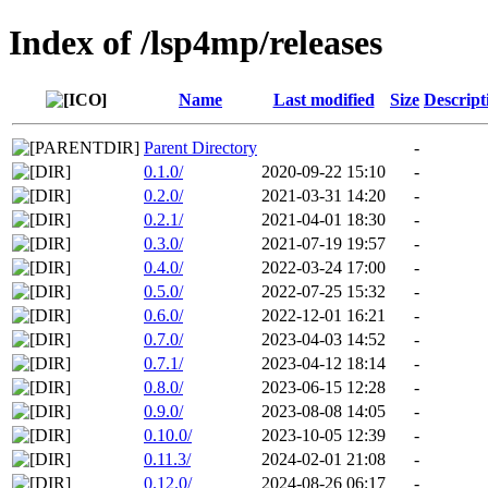
Index of /lsp4mp/releases
Name
Last modified
Size
Descript
Parent Directory
-
0.1.0/
2020-09-22 15:10
-
0.2.0/
2021-03-31 14:20
-
0.2.1/
2021-04-01 18:30
-
0.3.0/
2021-07-19 19:57
-
0.4.0/
2022-03-24 17:00
-
0.5.0/
2022-07-25 15:32
-
0.6.0/
2022-12-01 16:21
-
0.7.0/
2023-04-03 14:52
-
0.7.1/
2023-04-12 18:14
-
0.8.0/
2023-06-15 12:28
-
0.9.0/
2023-08-08 14:05
-
0.10.0/
2023-10-05 12:39
-
0.11.3/
2024-02-01 21:08
-
0.12.0/
2024-08-26 06:17
-